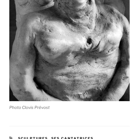
Photo Clovis Prévost
CATÉGORIES
SCULPTURES
,
SES CANTATRICES