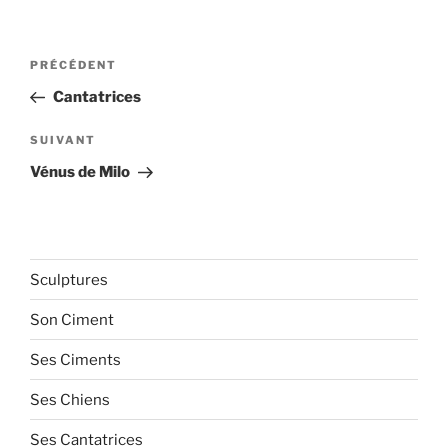
Navigation
Article
PRÉCÉDENT
de
précédent
Cantatrices
l’article
Article
SUIVANT
suivant
Vénus de Milo
Sculptures
Son Ciment
Ses Ciments
Ses Chiens
Ses Cantatrices