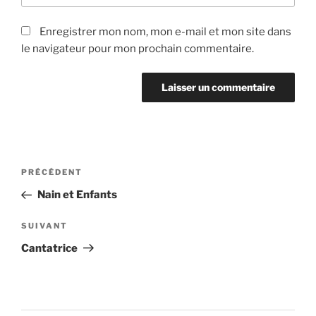
Enregistrer mon nom, mon e-mail et mon site dans
le navigateur pour mon prochain commentaire.
Navigation
Article
PRÉCÉDENT
de
précédent
Nain et Enfants
l’article
Article
SUIVANT
suivant
Cantatrice