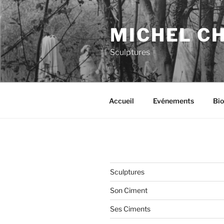
Aller
au
MICHEL C
contenu
principal
Sculptures
Accueil
Evénements
Bio
Sculptures
Son Ciment
Ses Ciments